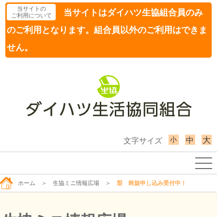
当サイトの
当サイトはダイハツ生協組合員のみ
ご利用について
のご利用となります。組合員以外のご利用はできま
せん。
小
大
中
文字サイズ
ホーム
＞
生協ミニ情報広場
＞
梨 斡旋申し込み受付中！