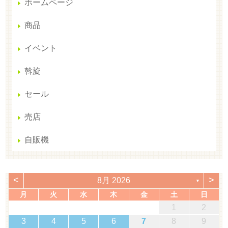
ホームページ
商品
イベント
斡旋
セール
売店
自販機
<
>
8月 2026
▼
月
火
水
木
金
土
日
1
2
3
4
5
6
7
8
9