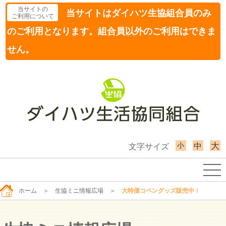
当サイトの
当サイトはダイハツ生協組合員のみ
ご利用について
のご利用となります。組合員以外のご利用はできま
せん。
小
大
中
文字サイズ
ホーム
＞
生協ミニ情報広場
＞
大特価コペングッズ販売中！