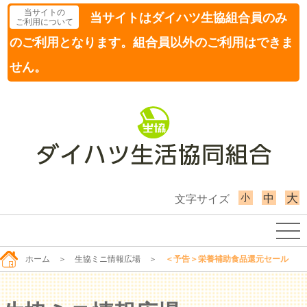
当サイトの
当サイトはダイハツ生協組合員のみ
ご利用について
のご利用となります。組合員以外のご利用はできま
せん。
小
大
中
文字サイズ
ホーム
＞
生協ミニ情報広場
＞
＜予告＞栄養補助食品還元セール