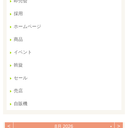
即売会
採用
ホームページ
商品
イベント
斡旋
セール
売店
自販機
<
>
8月 2026
▼