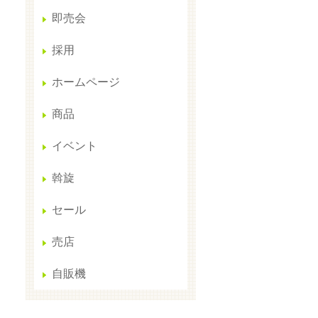
即売会
採用
ホームページ
商品
イベント
斡旋
セール
売店
自販機