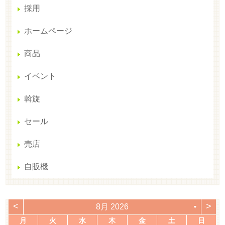
採用
ホームページ
商品
イベント
斡旋
セール
売店
自販機
<
>
8月 2026
▼
月
火
水
木
金
土
日