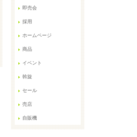
即売会
採用
ホームページ
商品
イベント
斡旋
セール
売店
自販機